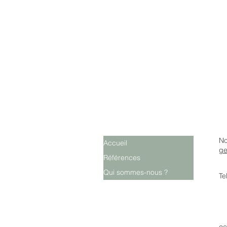
No
Accueil
ge
Références
Qui sommes-nous ?
Te