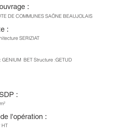
’ouvrage :
E DE COMMUNES SAÖNE BEAUJOLAIS
e :
chitecture SERIZIAT
 : GENIUM BET Structure :GETUD
:
 SDP :
 m²
de l'opération :
€ HT