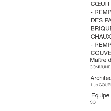
CŒUR 
- REM
DES P
BRIQU
CHAU
- REM
COUVE
Maître d
COMMUNE 
Architec
Luc GOUP
Equipe 
SO