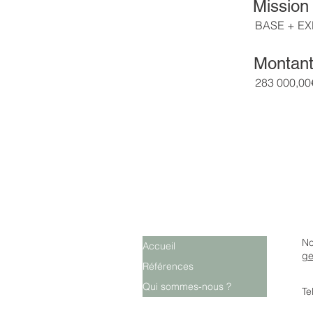
Mission 
BASE + EX
Montant 
283 000,00
No
Accueil
ge
Références
Qui sommes-nous ?
Te