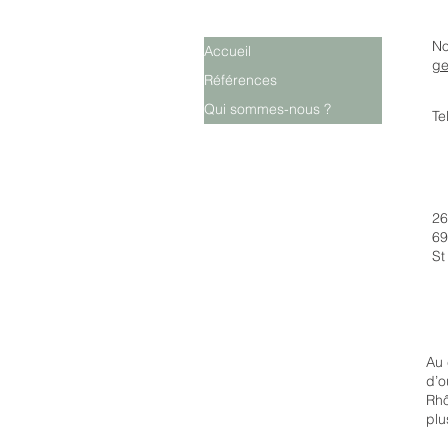
No
Accueil
ge
Références
Qui sommes-nous ?
Te
26
69
St
Au 
d’o
Rhô
plu