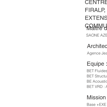
CENTRE
FIRALP,
EXTENS
COMMU
Maître d
SAONE AZ
Architec
Agence Je
Equipe 
BET Fluide
BET Structu
BE Acoust
BET VRD :
Mission 
Base +EXE