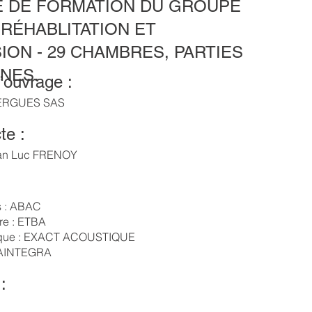
 DE FORMATION DU GROUPE
 RÉHABLITATION ET
ION - 29 CHAMBRES, PARTIES
NES.
’ouvrage :
ERGUES SAS
te :
an Luc FRENOY
:
s : ABAC
re : ETBA
ique : EXACT ACOUSTIQUE
 AINTEGRA
: