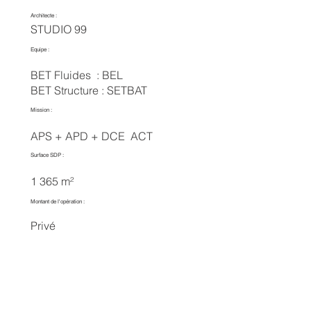
Architecte :
STUDIO 99
Equipe :
BET Fluides : BEL
BET Structure : SETBAT
Mission :
APS + APD + DCE ACT
Surface SDP :
1 365 m²
Montant de l'opération :
Privé