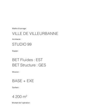
Maître d’ouvrage :
VILLE DE VILLEURBANNE
Architecte :
STUDIO 99
Equipe :
BET Fluides : EST
BET Structure : GES
Mission :
BASE + EXE
Surface :
4 200 m²
Montant de l'opération :