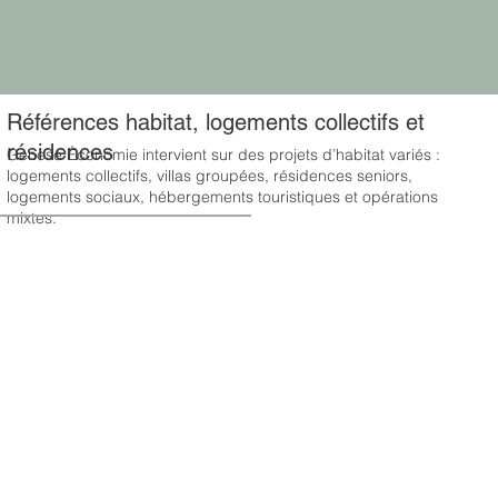
Références habitat, logements collectifs et
résidences
Genese Économie intervient sur des projets d’habitat variés :
logements collectifs, villas groupées, résidences seniors,
logements sociaux, hébergements touristiques et opérations
mixtes.
TRANSFORMATION D'UN
CENTRE DE
CENTRE DE VACANCES