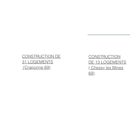
FORMATION
(Aillon le Jeune 73)
( Anse 69)
CONSTRUCTION DE
CONSTRUCTION
31 LOGEMENTS
DE 13 LOGEMENTS
(Craponne 69)
( Chessy les Mines
69)